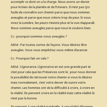
accomplir ce dont on a la charge. Nous avons un devoir
pour le bien de la planète et de l’Univers. Il n’est pas tjrs
facile de connaître son chemin parce que nous sommes
aveugles et parce que nous créons trop de peur. Si vous
vivez la Lumière, les peurs n’existe plus et la vue réapparaît.
Nous sommes aveugles parce que nous le voulons bien.
Cc : pourquoi sommes-nous aveugles ?
Akhé : Par toutes sortes de façons. Vous désirez être
aveugles. Vous vous empêchez vous-même d’avancer.
Cc : Pourquoi fait-on cela ?
Akhé : L’ignorance. L’ignorance en est une grande part et
c’est pour cela que les Présences sont là ; pour nous donner
© 2025 Aimez vous aimer
la possibilité de retrouver notre chemin si vous le désirez
mais normalement, c’est votre devoir de suivre votre
Accueil
|
Services
|
Mission et Vision
|
Calendrier
|
Sites
chemin. Les hommes ont de la difficulté à croire, à croire en
amicaux
|
Contactez-nous
la réalité. Ils pensent croire en la réalité mais cette réalité-là
n’est pas la bonne.
Ils pensent à une réalité matérielle, à une réalité d’homme.